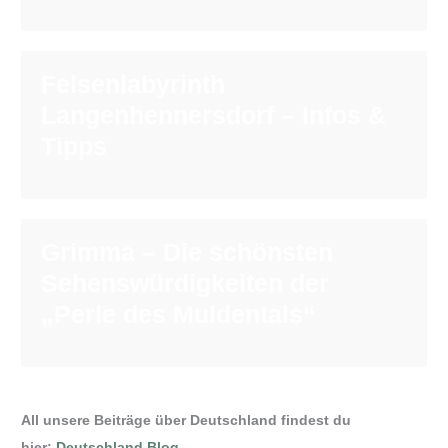
Felsenlabyrinth
Langenhennersdorf – Infos &
Tipps
Grimma – Die schönsten
Sehenswürdigkeiten der
„Perle des Muldentals“
All unsere Beiträge über Deutschland findest du
hier:
Deutschland Blog