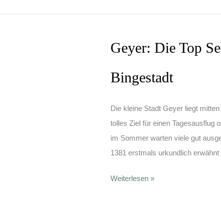
Sehenswürdigkeiten
und
Ausflugsziele
Geyer: Die Top Se
Bingestadt
Die kleine Stadt Geyer liegt mitt
tolles Ziel für einen Tagesausflug
im Sommer warten viele gut ausg
1381 erstmals urkundlich erwähnt
Geyer:
Weiterlesen »
Die
Top