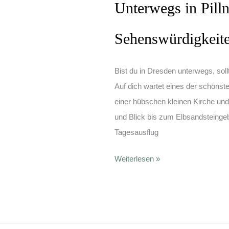
Unterwegs in Pilln
Sehenswürdigkeit
Bist du in Dresden unterwegs, soll
Auf dich wartet eines der schönste
einer hübschen kleinen Kirche und 
und Blick bis zum Elbsandsteingeb
Tagesausflug
Unterwegs
Weiterlesen »
in
Pillnitz
•
Die