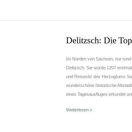
Sehenswürdigkeiten
der
Bingestadt
Delitzsch: Die To
Im Norden von Sachsen, nur rund 2
Delitzsch. Sie wurde 1207 erstma
und Reisesitz des Herzogtums Sac
wunderschöne historische Altstad
eines Tagesausfluges erkundet un
Delitzsch:
Weiterlesen »
Die
Top