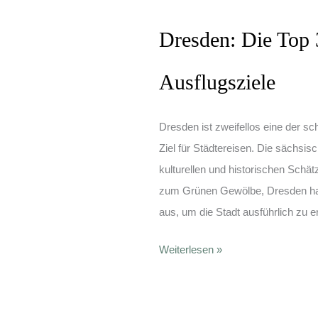
schönsten
Sehenswürdigkeiten
Dresden: Die Top
Ausflugsziele
Dresden ist zweifellos eine der s
Ziel für Städtereisen. Die sächsis
kulturellen und historischen Schä
zum Grünen Gewölbe, Dresden hat 
aus, um die Stadt ausführlich zu 
Dresden:
Weiterlesen »
Die
Top
30+