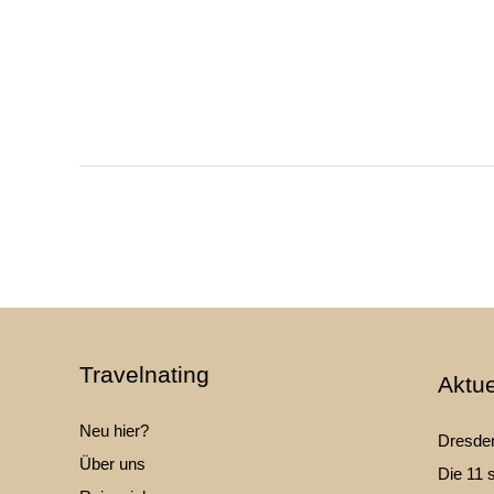
Travelnating
Aktue
Neu hier?
Dresden
Über uns
Die 11 