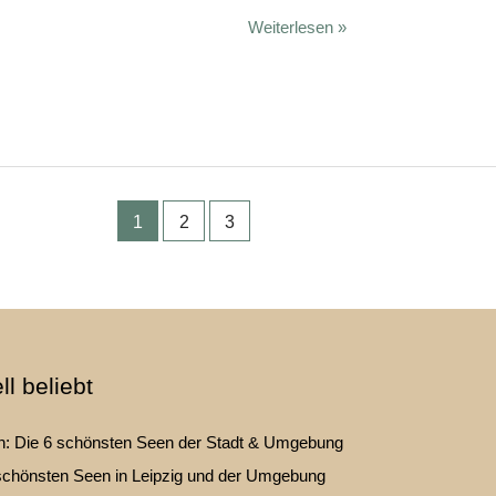
Eilenburg
Weiterlesen »
–
Sehenswürdigkeiten
in
der
Stadt
1
2
3
der
Heinzelmännchen
ll beliebt
: Die 6 schönsten Seen der Stadt & Umgebung
schönsten Seen in Leipzig und der Umgebung