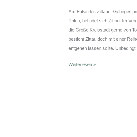
Am Fuße des Zittauer Gebirges, i
Polen, befindet sich Zittau. Im Ve
die Große Kreisstadt gerne von Tou
besticht Zittau doch mit einer Rei
entgehen lassen sollte. Unbedingt
Zittau
Weiterlesen »
entdecken:
Die
Top
10
Sehenswürdigkeiten